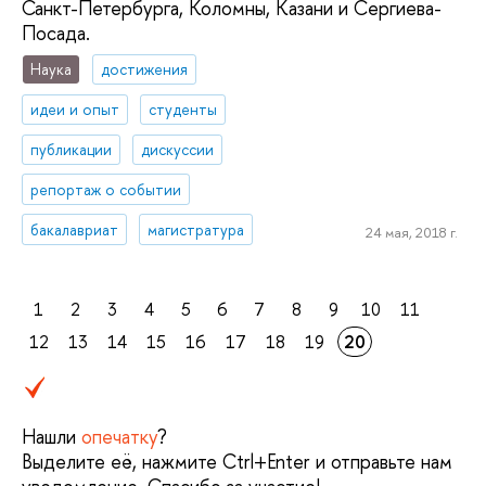
Санкт-Петербурга, Коломны, Казани и Сергиева-
Посада.
Наука
достижения
идеи и опыт
студенты
публикации
дискуссии
репортаж о событии
бакалавриат
магистратура
24 мая, 2018 г.
1
2
3
4
5
6
7
8
9
10
11
12
13
14
15
16
17
18
19
20
Нашли
опечатку
?
Выделите её, нажмите Ctrl+Enter и отправьте нам