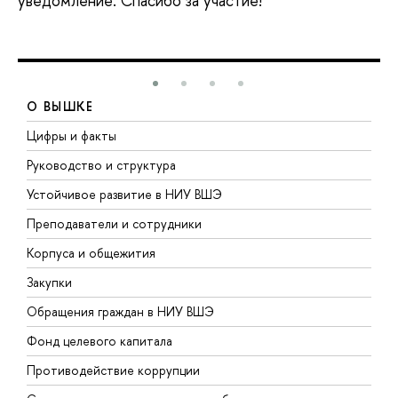
уведомление. Спасибо за участие!
О ВЫШКЕ
Цифры и факты
Л
Руководство и структура
Д
Устойчивое развитие в НИУ ВШЭ
О
Преподаватели и сотрудники
П
Корпуса и общежития
В
Закупки
П
Обращения граждан в НИУ ВШЭ
А
Фонд целевого капитала
Д
Противодействие коррупции
Ц