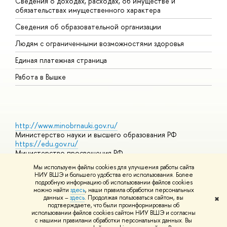
Сведения о доходах, расходах, об имуществе и
Б
обязательствах имущественного характера
О
Сведения об образовательной организации
О
Людям с ограниченными возможностями здоровья
Единая платежная страница
Работа в Вышке
http://www.minobrnauki.gov.ru/
Министерство науки и высшего образования РФ
https://edu.gov.ru/
Министерство просвещения РФ
https://elearning.hse.ru/mooc
Мы используем файлы cookies для улучшения работы сайта
Массовые открытые онлайн-курсы
НИУ ВШЭ и большего удобства его использования. Более
подробную информацию об использовании файлов cookies
можно найти
здесь
, наши правила обработки персональных
данных –
здесь
. Продолжая пользоваться сайтом, вы
✖
© НИУ ВШЭ 1993–2026
Адреса и контакты
Условия
подтверждаете, что были проинформированы об
использования материалов
Политика конфиденциальности
Карта
использовании файлов cookies сайтом НИУ ВШЭ и согласны
сайта
с нашими правилами обработки персональных данных. Вы
Шрифты HSE Sans и HSE Slab разработаны в
Школе дизайна НИУ