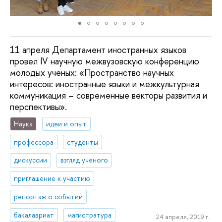
11 апреля Департамент иностранных языков
провел IV научную межвузовскую конференцию
молодых ученых: «Пространство научных
интересов: иностранные языки и межкультурная
коммуникация – современные векторы развития и
перспективы».
Наука
идеи и опыт
профессора
студенты
дискуссии
взгляд ученого
приглашение к участию
репортаж о событии
бакалавриат
магистратура
24 апреля, 2019 г.