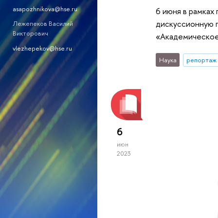
asapozhnikova@hse.ru
6 июня в рамках
дискуссионную 
Лежепеков Василий
Викторович
«Академическое 
vlezhepekov@hse.ru
Наука
репортаж 
6
июн
2023