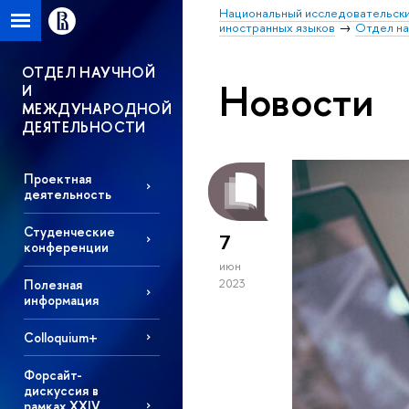
Национальный исследовательски
иностранных языков
Отдел на
ОТДЕЛ НАУЧНОЙ
Новости
И
МЕЖДУНАРОДНОЙ
ДЕЯТЕЛЬНОСТИ
Проектная
деятельность
Студенческие
7
конференции
июн
Полезная
2023
информация
Colloquium+
Форсайт-
дискуссия в
рамках XXIV