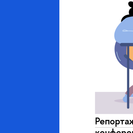
Репортаж
конферен