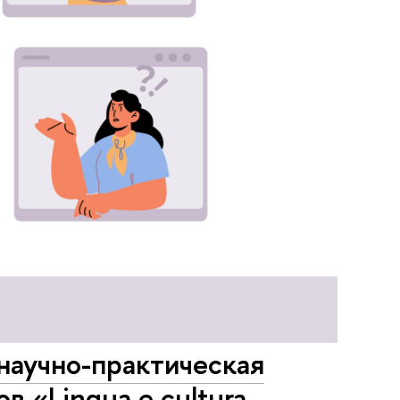
научно-практическая
в «Lingua e cultura