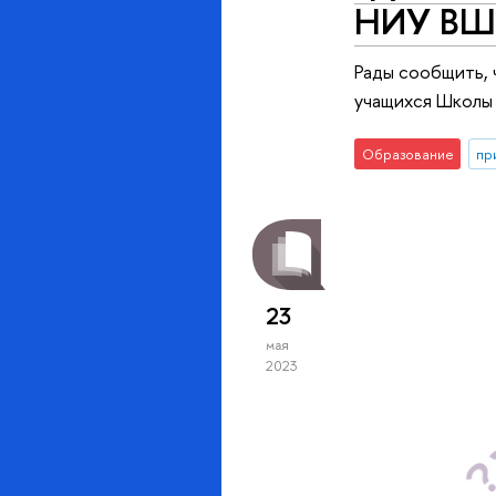
НИУ В
Рады сообщить, 
учащихся Школы
Образование
пр
23
мая
2023