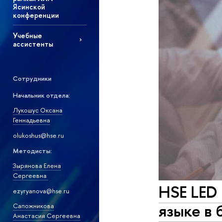
Ясинской
конференции
Учебные
ассистенты
Сотрудники
Начальник отдела:
Лукошус Оксана
Геннадьевна
olukoshus@hse.ru
Методисты:
Зырянова Елена
Сергеевна
HSE LED 
ezyryanova@hse.ru
языке в
Сапожникова
Анастасия Сергеевна