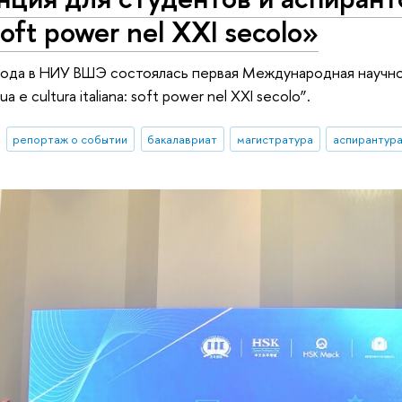
 soft power nel XXI secolo»
года в НИУ ВШЭ состоялась первая Международная научно
a e cultura italiana: soft power nel XXI secolo”.
репортаж о событии
бакалавриат
магистратура
аспирантур