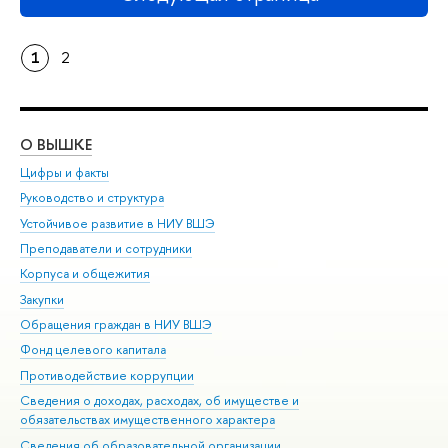
1
2
О ВЫШКЕ
ОБ
Цифры и факты
Ли
Руководство и структура
Дов
Устойчивое развитие в НИУ ВШЭ
Ол
Преподаватели и сотрудники
При
Корпуса и общежития
Вы
Закупки
При
Обращения граждан в НИУ ВШЭ
Ас
Фонд целевого капитала
До
Противодействие коррупции
Цен
Сведения о доходах, расходах, об имуществе и
Би
обязательствах имущественного характера
Об
Сведения об образовательной организации