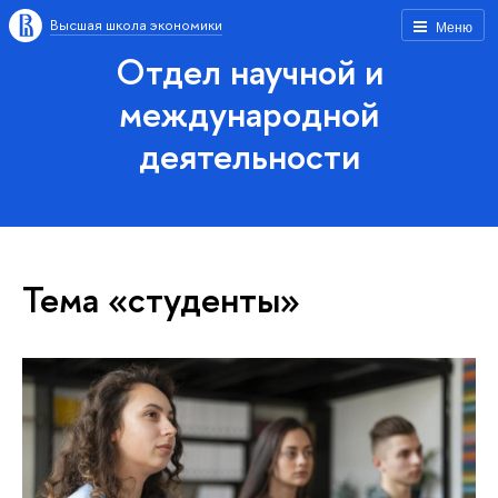
Высшая школа экономики
Меню
Отдел научной и
международной
деятельности
Тема «студенты»