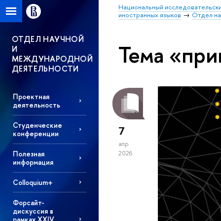
Национальный исследовательски
иностранных языков
Отдел на
ОТДЕЛ НАУЧНОЙ
Тема «при
И
МЕЖДУНАРОДНОЙ
ДЕЯТЕЛЬНОСТИ
Проектная
деятельность
Студенческие
7
конференции
апр
Полезная
2026
информация
Colloquium+
Форсайт-
дискуссия в
рамках XXIV