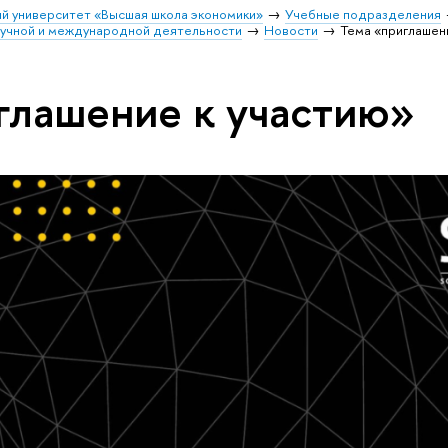
й университет «Высшая школа экономики»
Учебные подразделения
учной и международной деятельности
Новости
Тема «приглашен
глашение к участию»