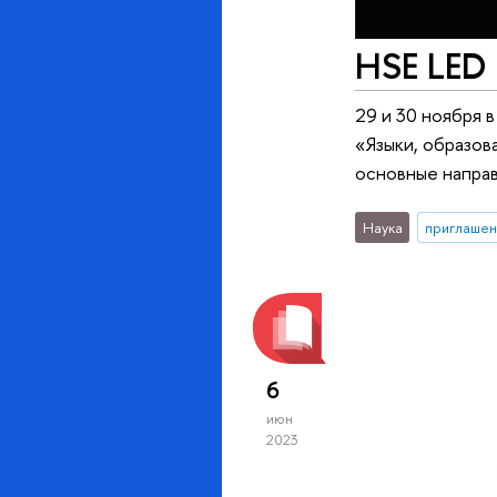
HSE LED 
29 и 30 ноября 
«Языки, образова
основные напра
Наука
приглашен
6
июн
2023