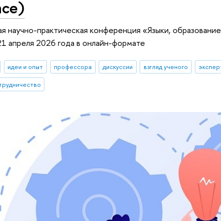
nce)
 научно-практическая конференция «Языки, образование,
21 апреля 2026 года в онлайн-формате
идеи и опыт
профессора
дискуссии
взгляд ученого
экспер
трудничество