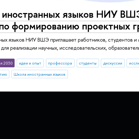
 иностранных языков НИУ ВШ
 по формированию проектных г
ных языков НИУ ВШЭ приглашает работников, студентов и
 для реализации научных, исследовательских, образовател
я 2030
идеи и опыт
профессора
студенты
дискуссии
иссл
стию
Школа иностранных языков