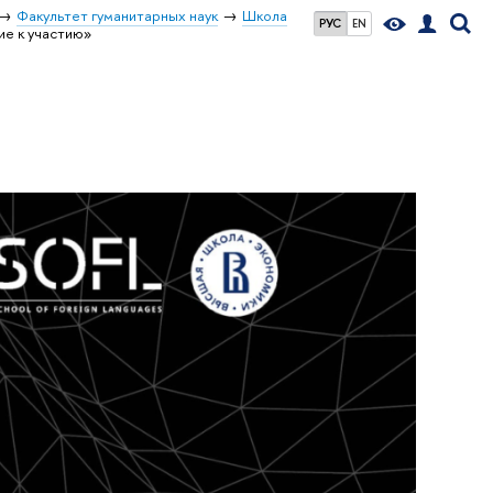
Факультет гуманитарных наук
Школа
РУС
EN
ие к участию»