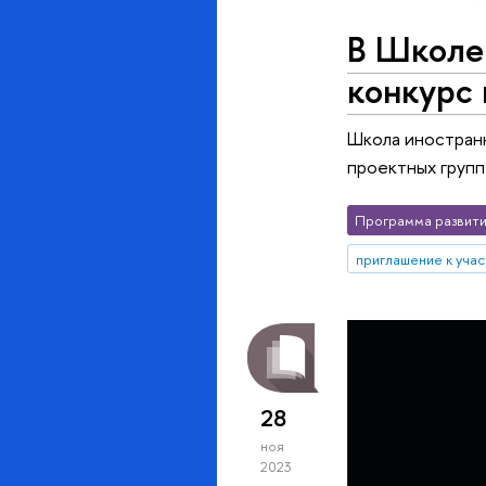
В Школе
конкурс
Школа иностран
проектных групп
Программа развити
приглашение к уча
28
ноя
2023