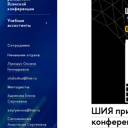
Ясинской
конференции
Учебные
ассистенты
Сотрудники
Начальник отдела:
Лукошус Оксана
Геннадьевна
olukoshus@hse.ru
Методисты:
Зырянова Елена
Сергеевна
ШИЯ при
ezyryanova@hse.ru
конферен
Сапожникова
Анастасия Сергеевна