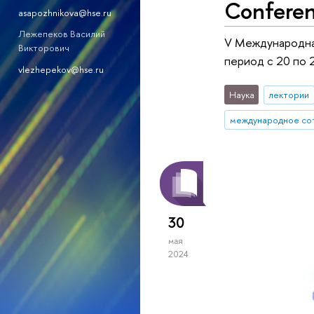
Confere
asapozhnikova@hse.ru
Лежепеков Василий
V Международная
Викторович
период с 20 по 
vlezhepekov@hse.ru
Наука
лектории
международное со
30
мая
2024