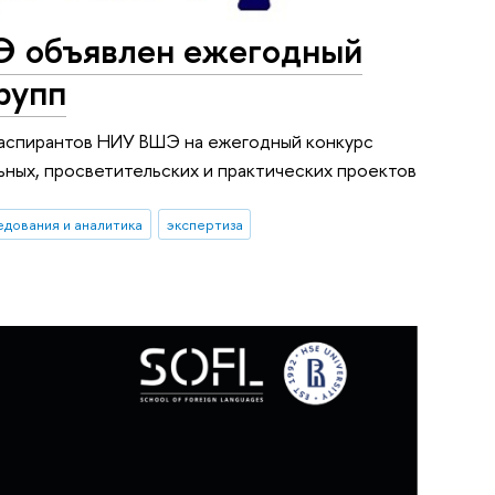
Э объявлен ежегодный
рупп
 аспирантов НИУ ВШЭ на ежегодный конкурс
ьных, просветительских и практических проектов
едования и аналитика
экспертиза