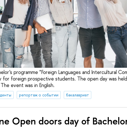
elor's programme "Foreign Languages and Intercultural Com
y for foreign prospective students. The open day was held d
 The event was in English.
уденты
репортаж о событии
бакалавриат
ne Open doors day of Bachelor