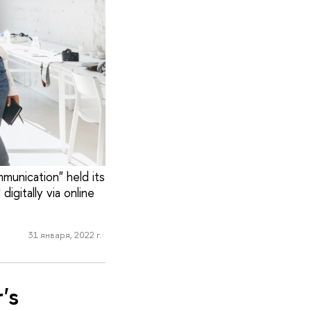
munication" held its
igitally via online
31 января, 2022 г.
's