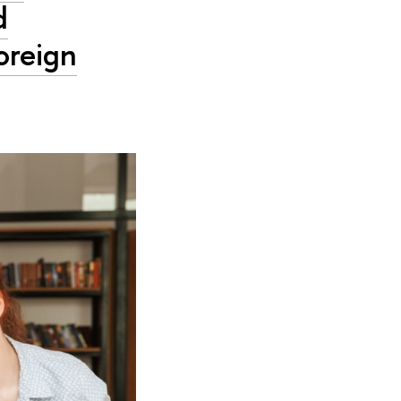
d
oreign