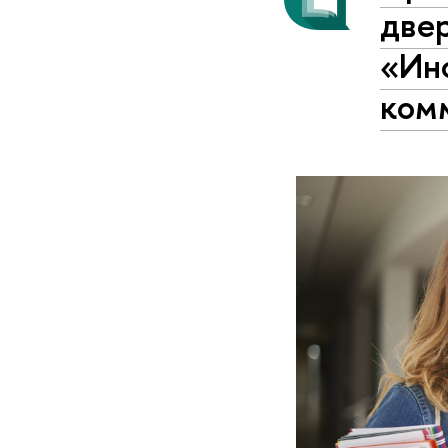
две
«Ин
ком