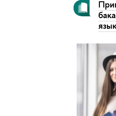
При
бак
язы