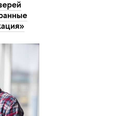
верей
ранные
кация»