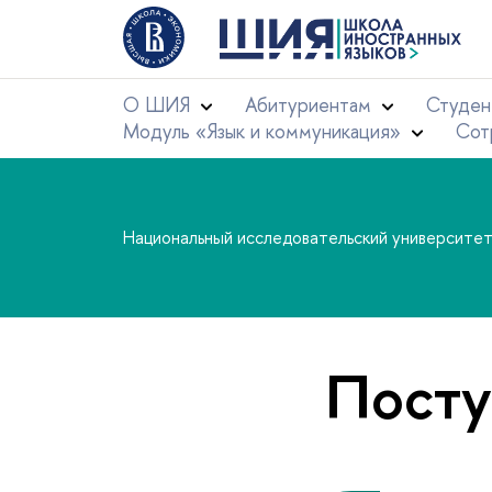
О ШИЯ
Абитуриентам
Студен
Модуль «Язык и коммуникация»
Сот
Национальный исследовательский университе
Пост