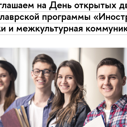
глашаем на День открытых д
алаврской программы «Иност
ки и межкультурная коммуни