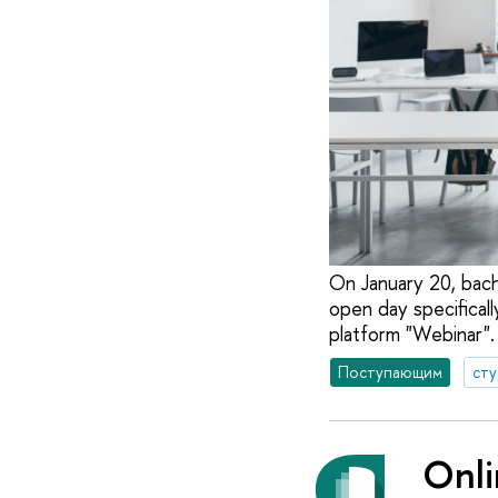
On January 20, bach
open day specificall
platform "Webinar".
Поступающим
ст
Onli