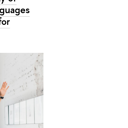
nguages
for