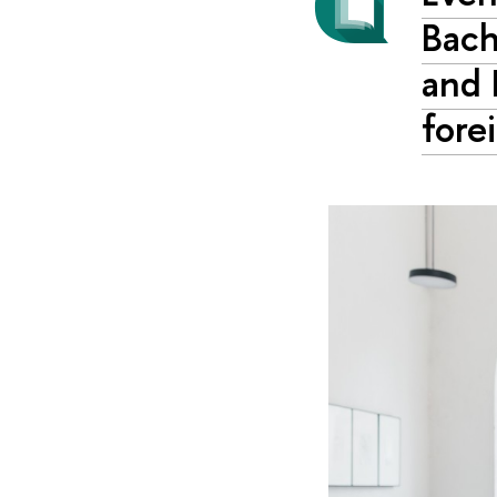
Bach
and 
fore