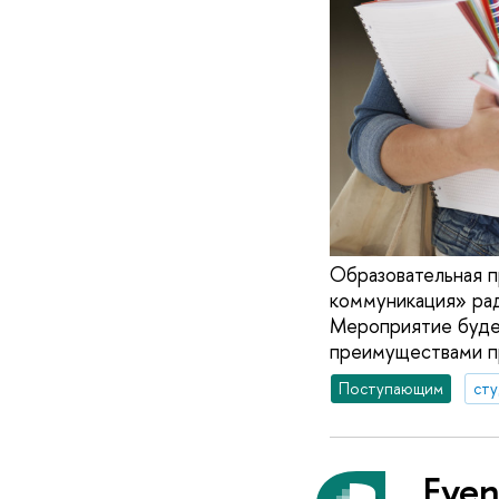
Образовательная п
коммуникация» рад
Мероприятие будет
преимуществами п
Поступающим
ст
Even