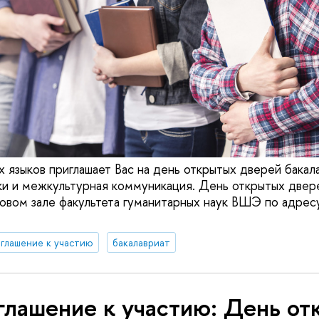
 языков приглашает Вас на день открытых дверей бака
и и межкультурная коммуникация. День открытых двер
товом зале факультета гуманитарных наук ВШЭ по адресу
глашение к участию
бакалавриат
глашение к участию: День о