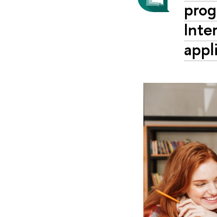
prog
Inte
appl