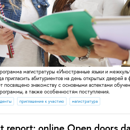
рограмма магистратуры «Иностранные языки и межкуль
а пригласить абитуриентов на день открытых дверей в 
 посвящено знакомству с основными аспектами обучен
рограммы, а также особенностям поступления.
уденты
приглашение к участию
магистратура
t report: online Open doors da