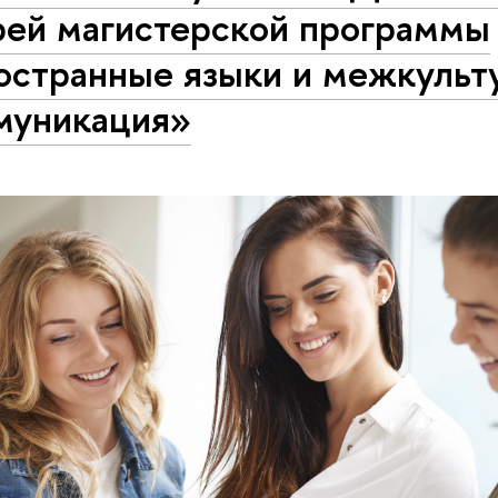
рей магистерской программы
остранные языки и межкульт
муникация»