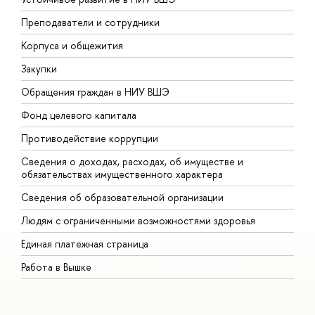
Преподаватели и сотрудники
П
Корпуса и общежития
В
Закупки
П
Обращения граждан в НИУ ВШЭ
А
Фонд целевого капитала
Д
Противодействие коррупции
Ц
Сведения о доходах, расходах, об имуществе и
Б
обязательствах имущественного характера
О
Сведения об образовательной организации
О
Людям с ограниченными возможностями здоровья
Единая платежная страница
Работа в Вышке