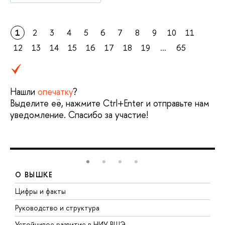
1
2
3
4
5
6
7
8
9
10
11
12
13
14
15
16
17
18
19
...
65
Нашли
опечатку
?
Выделите её, нажмите Ctrl+Enter и отправьте нам
уведомление. Спасибо за участие!
О ВЫШКЕ
Цифры и факты
Л
Руководство и структура
Д
Устойчивое развитие в НИУ ВШЭ
О