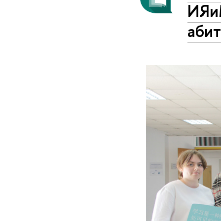
ИЯи
аби