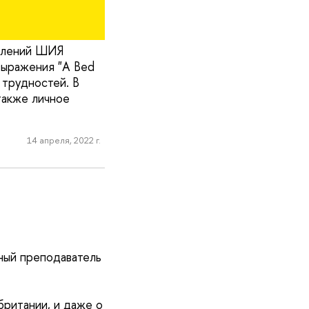
уплений ШИЯ
выражения "A Bed
 трудностей. В
также личное
14 апреля, 2022 г.
нный преподаватель
британии, и даже о