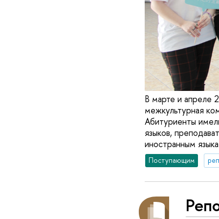
В марте и апреле 
межкультурная ком
Абитуриенты имел
языков, преподава
иностранным языка
Поступающим
реп
Репо