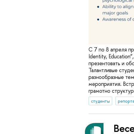
С 7 по 8 апреля пр
Identity, Educati
презентовать и об
Талантливые студе
разнообразные тем
мероприятия. Встр
грамотно структур
студенты
репорта
Вес