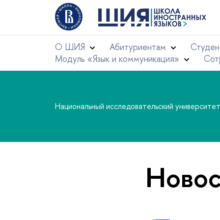
О ШИЯ
Абитуриентам
Студен
Модуль «Язык и коммуникация»
Сот
Национальный исследовательский университе
Новос