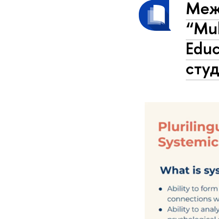
Меж
“Mul
Educ
сту