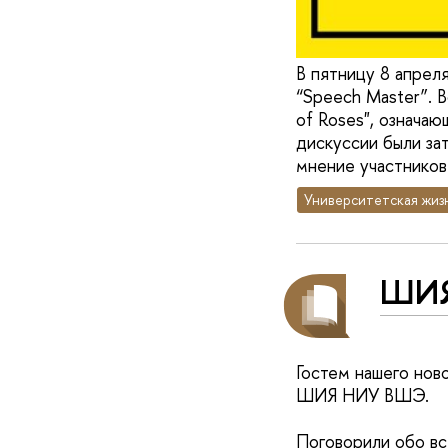
В пятницу 8 апрел
“Speech Master”. 
of Roses", означа
дискуссии были за
мнение участников
Университетская жиз
ШИЯ
Гостем нашего нов
ШИЯ НИУ ВШЭ.
Поговорили обо вс