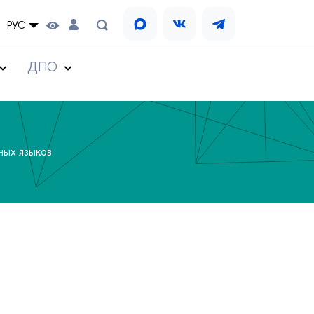
РУС
ДПО
ных языков