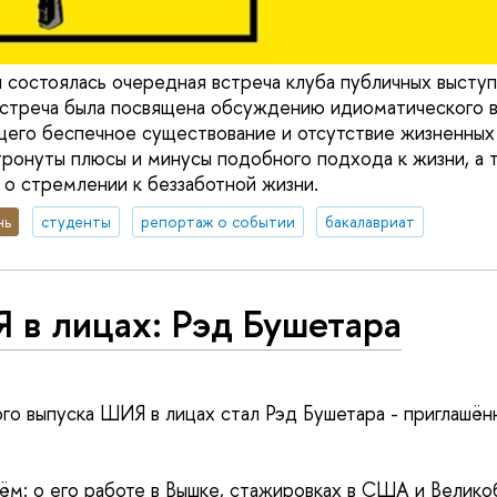
я состоялась очередная встреча клуба публичных выст
Встреча была посвящена обсуждению идиоматического 
ющего беспечное существование и отсутствие жизненных
тронуты плюсы и минусы подобного подхода к жизни, а 
 о стремлении к беззаботной жизни.
нь
студенты
репортаж о событии
бакалавриат
 в лицах: Рэд Бушетара
ого выпуска ШИЯ в лицах стал Рэд Бушетара - приглашё
ём: о его работе в Вышке, стажировках в США и Велико