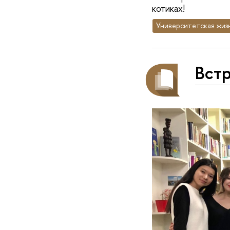
котиках!
Университетская жиз
Встр