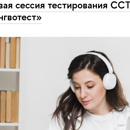
вая сессия тестирования СС
нгвотест»