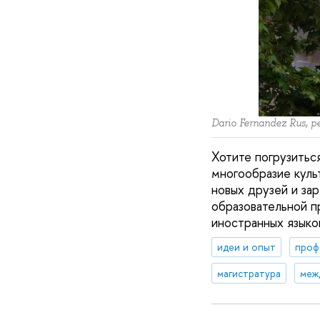
Dario Fernandez Rus, p
Хотите погрузитьс
многообразие куль
новых друзей и за
образовательной 
иностранных языко
идеи и опыт
проф
магистратура
меж