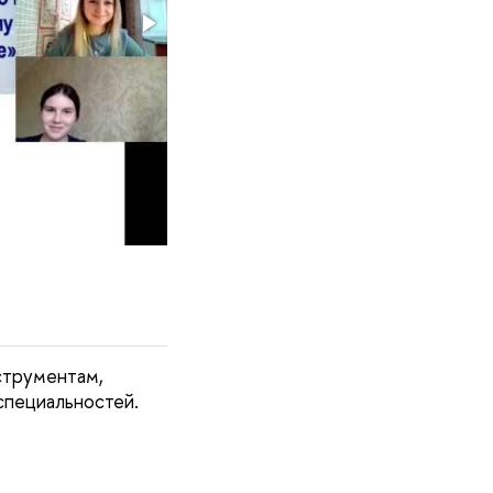
струментам,
специальностей.