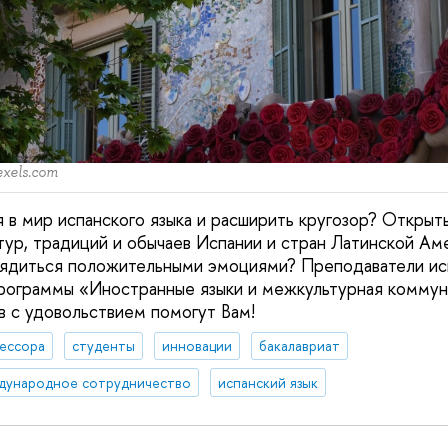
exels.com
я в мир испанского языка и расширить кругозор? Открыт
тур, традиций и обычаев Испании и стран Латинской Ам
рядиться положительными эмоциями? Преподаватели исп
программы «Иностранные языки и межкультурная комму
в с удовольствием помогут Вам!
ессора
студенты
инновации
бакалавриат
дународное сотрудничество
испанский язык