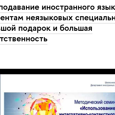
подавание иностранного язы
дентам неязыковых специальн
ьшой подарок и большая
тственность