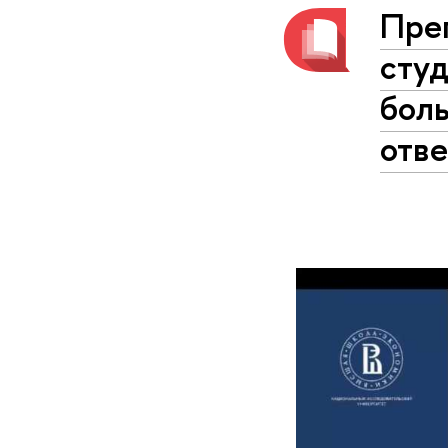
Пре
сту
бол
отве