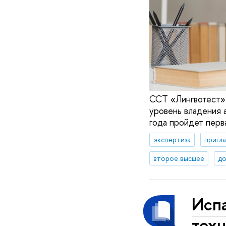
ССТ «Лингвотест» 
уровень владения 
года пройдет перв
экспертиза
пригл
второе высшее
до
Исп
техн