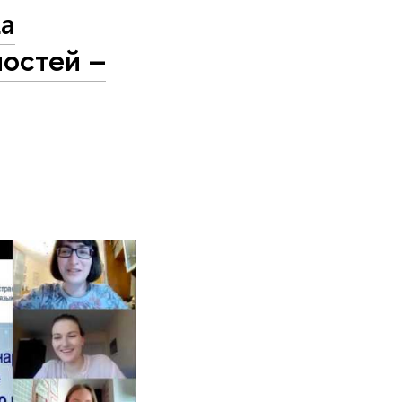
ка
остей –