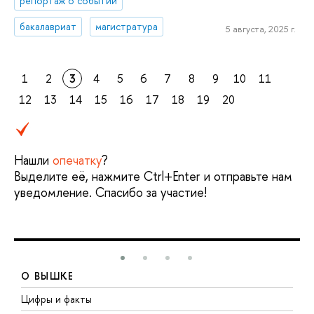
репортаж о событии
бакалавриат
магистратура
5 августа, 2025 г.
1
2
3
4
5
6
7
8
9
10
11
12
13
14
15
16
17
18
19
20
Нашли
опечатку
?
Выделите её, нажмите Ctrl+Enter и отправьте нам
уведомление. Спасибо за участие!
О ВЫШКЕ
Цифры и факты
Л