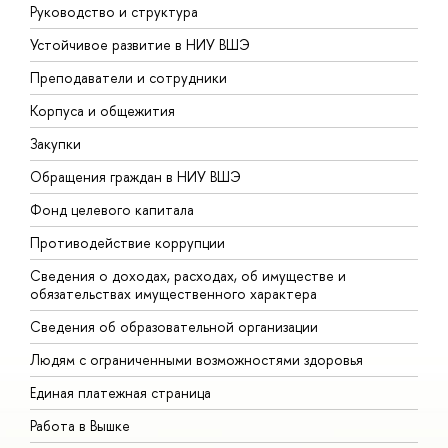
Руководство и структура
Д
Устойчивое развитие в НИУ ВШЭ
О
Преподаватели и сотрудники
П
Корпуса и общежития
В
Закупки
П
Обращения граждан в НИУ ВШЭ
А
Фонд целевого капитала
Д
Противодействие коррупции
Ц
Сведения о доходах, расходах, об имуществе и
Б
обязательствах имущественного характера
О
Сведения об образовательной организации
О
Людям с ограниченными возможностями здоровья
Единая платежная страница
Работа в Вышке