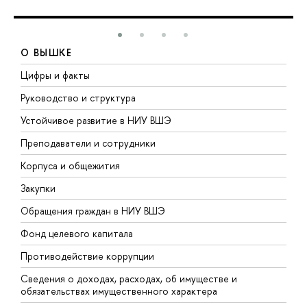
О ВЫШКЕ
Цифры и факты
Л
Руководство и структура
Д
Устойчивое развитие в НИУ ВШЭ
О
Преподаватели и сотрудники
П
Корпуса и общежития
В
Закупки
П
Обращения граждан в НИУ ВШЭ
А
Фонд целевого капитала
Д
Противодействие коррупции
Ц
Сведения о доходах, расходах, об имуществе и
Б
обязательствах имущественного характера
О