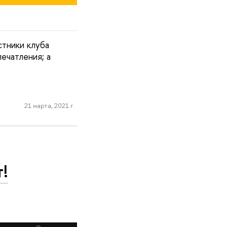
стники клуба
ечатления; а
21 марта, 2021 г.
т!