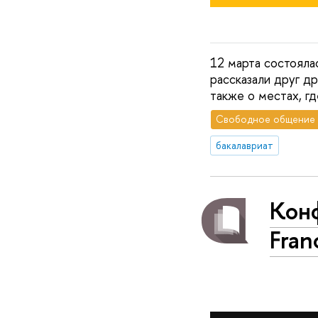
12 марта состоялас
рассказали друг др
также о местах, гд
Свободное общение
бакалавриат
Конф
Fran