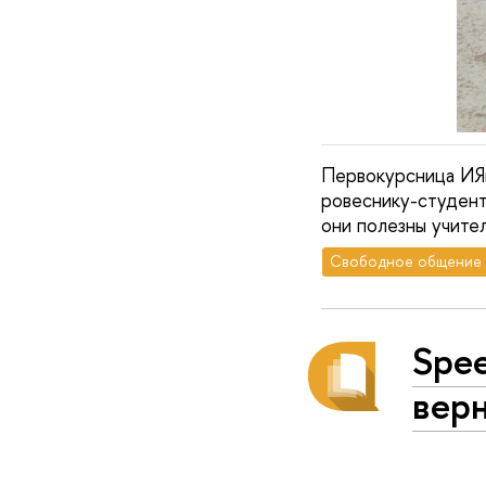
Первокурсница ИЯ
ровеснику-студенту
они полезны учител
Свободное общение
Spee
вер