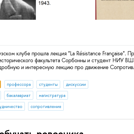
зском клубе прошла лекция "La Résistance Française". П
 исторического факультета Сорбонны и студент НИУ В
дробную и интересную лекцию про движение Сопротивл
профессора
студенты
дискуссии
бакалавриат
магистратура
удничество
сопротивление
обучать ровесника