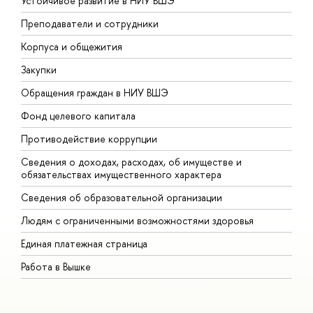
Устойчивое развитие в НИУ ВШЭ
О
Преподаватели и сотрудники
П
Корпуса и общежития
В
Закупки
П
Обращения граждан в НИУ ВШЭ
А
Фонд целевого капитала
Д
Противодействие коррупции
Ц
Сведения о доходах, расходах, об имуществе и
Б
обязательствах имущественного характера
О
Сведения об образовательной организации
О
Людям с ограниченными возможностями здоровья
Единая платежная страница
Работа в Вышке