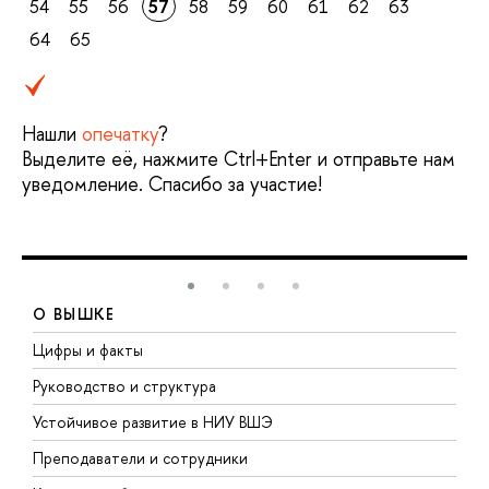
54
55
56
57
58
59
60
61
62
63
64
65
Нашли
опечатку
?
Выделите её, нажмите Ctrl+Enter и отправьте нам
уведомление. Спасибо за участие!
О ВЫШКЕ
Цифры и факты
Л
Руководство и структура
Д
Устойчивое развитие в НИУ ВШЭ
О
Преподаватели и сотрудники
П