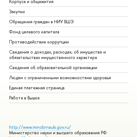
Корпуса и общежития
В
Закупки
П
Обращения граждан в НИУ ВШЭ
А
Фонд целевого капитала
Д
Противодействие коррупции
Ц
Сведения о доходах, расходах, об имуществе и
Б
обязательствах имущественного характера
О
Сведения об образовательной организации
О
Людям с ограниченными возможностями здоровья
Единая платежная страница
Работа в Вышке
http://www.minobrnauki.gov.ru/
Министерство науки и высшего образования РФ