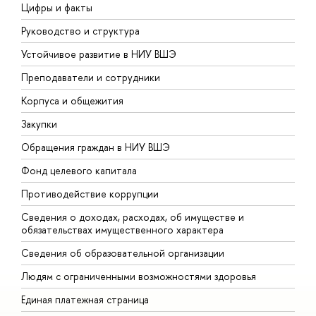
Цифры и факты
Л
Руководство и структура
Д
Устойчивое развитие в НИУ ВШЭ
О
Преподаватели и сотрудники
П
Корпуса и общежития
В
Закупки
П
Обращения граждан в НИУ ВШЭ
А
Фонд целевого капитала
Д
Противодействие коррупции
Ц
Сведения о доходах, расходах, об имуществе и
Б
обязательствах имущественного характера
О
Сведения об образовательной организации
О
Людям с ограниченными возможностями здоровья
Единая платежная страница