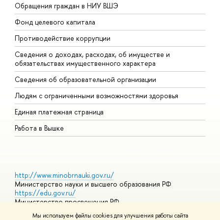
Обращения граждан в НИУ ВШЭ
А
Фонд целевого капитала
Д
Противодействие коррупции
Ц
Сведения о доходах, расходах, об имуществе и
Б
обязательствах имущественного характера
О
Сведения об образовательной организации
О
Людям с ограниченными возможностями здоровья
Единая платежная страница
Работа в Вышке
http://www.minobrnauki.gov.ru/
Министерство науки и высшего образования РФ
https://edu.gov.ru/
Министерство просвещения РФ
https://elearning.hse.ru/mooc
Мы используем файлы cookies для улучшения работы сайта
Массовые открытые онлайн-курсы