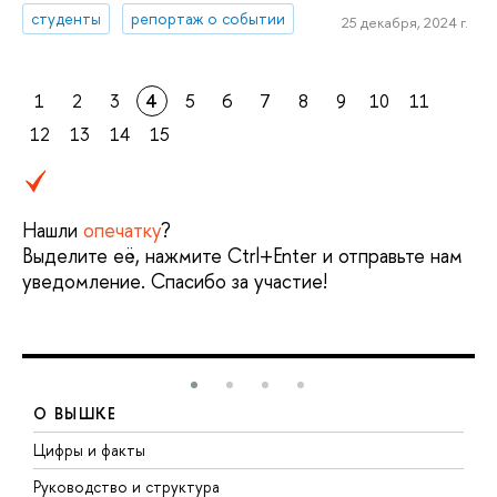
студенты
репортаж о событии
25 декабря, 2024 г.
1
2
3
4
5
6
7
8
9
10
11
12
13
14
15
Нашли
опечатку
?
Выделите её, нажмите Ctrl+Enter и отправьте нам
уведомление. Спасибо за участие!
О ВЫШКЕ
Цифры и факты
Л
Руководство и структура
Д