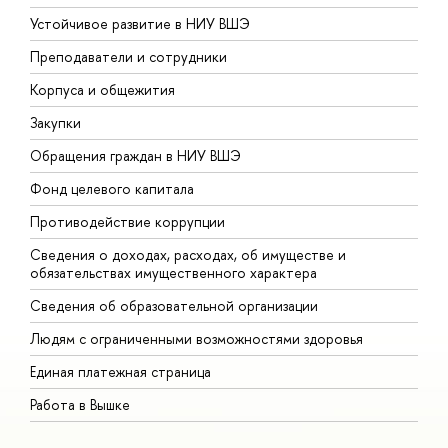
Устойчивое развитие в НИУ ВШЭ
О
Преподаватели и сотрудники
П
Корпуса и общежития
В
Закупки
П
Обращения граждан в НИУ ВШЭ
А
Фонд целевого капитала
Д
Противодействие коррупции
Ц
Сведения о доходах, расходах, об имуществе и
Б
обязательствах имущественного характера
О
Сведения об образовательной организации
О
Людям с ограниченными возможностями здоровья
Единая платежная страница
Работа в Вышке