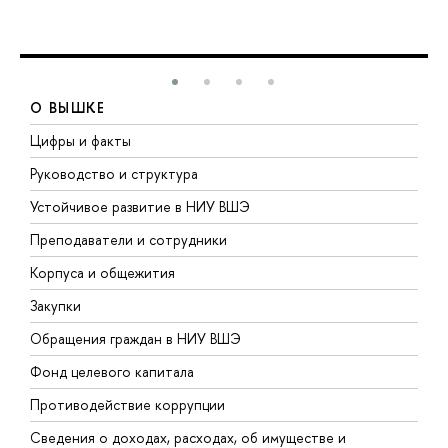
О ВЫШКЕ
Цифры и факты
Л
Руководство и структура
Д
Устойчивое развитие в НИУ ВШЭ
О
Преподаватели и сотрудники
П
Корпуса и общежития
В
Закупки
П
Обращения граждан в НИУ ВШЭ
А
Фонд целевого капитала
Д
Противодействие коррупции
Ц
Сведения о доходах, расходах, об имуществе и
Б