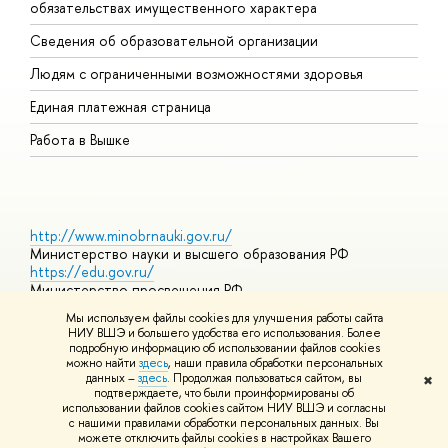
обязательствах имущественного характера
О
Сведения об образовательной организации
О
Людям с ограниченными возможностями здоровья
Единая платежная страница
Работа в Вышке
http://www.minobrnauki.gov.ru/
Министерство науки и высшего образования РФ
https://edu.gov.ru/
Министерство просвещения РФ
https://elearning.hse.ru/mooc
Мы используем файлы cookies для улучшения работы сайта
Массовые открытые онлайн-курсы
НИУ ВШЭ и большего удобства его использования. Более
подробную информацию об использовании файлов cookies
можно найти
здесь
, наши правила обработки персональных
данных –
здесь
. Продолжая пользоваться сайтом, вы
✖
© НИУ ВШЭ 1993–2026
Адреса и контакты
Условия
подтверждаете, что были проинформированы об
использования материалов
Политика конфиденциальности
Карта
использовании файлов cookies сайтом НИУ ВШЭ и согласны
сайта
с нашими правилами обработки персональных данных. Вы
Шрифты HSE Sans и HSE Slab разработаны в
Школе дизайна НИУ
можете отключить файлы cookies в настройках Вашего