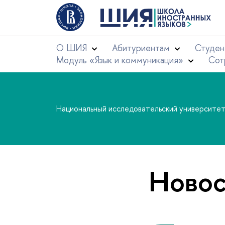
О ШИЯ
Абитуриентам
Студен
Модуль «Язык и коммуникация»
Сот
Национальный исследовательский университе
Новос