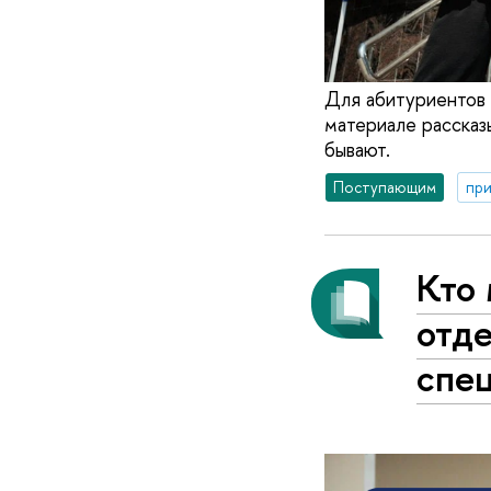
Для абитуриентов 
материале рассказ
бывают.
Поступающим
при
Кто 
отде
спе