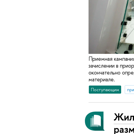
Приемная кампания
зачислении в прио
окончательно опре
материале.
Поступающим
при
Жил
раз