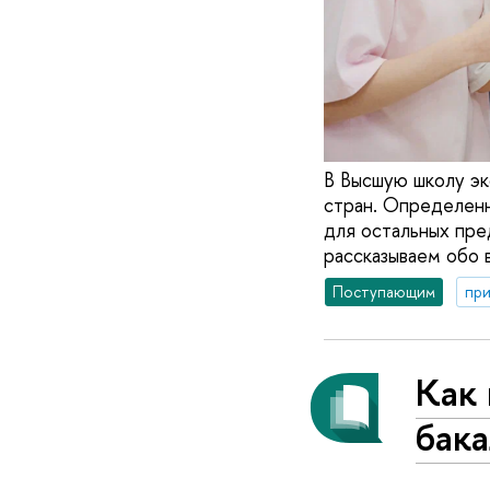
В Высшую школу эк
стран. Определенн
для остальных пре
рассказываем обо 
Поступающим
при
Как 
бака