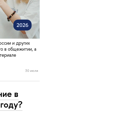
ссии и других
о в общежитии, а
териале
30 июля
ние в
 году?