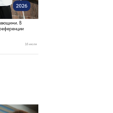
шающими. В
преференции
16 июля