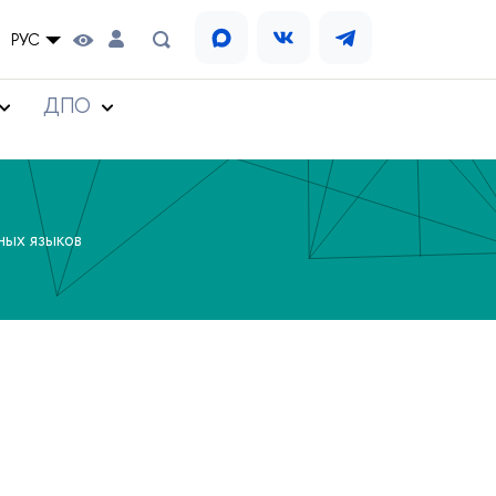
РУС
ДПО
ных языков