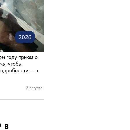
ом году приказ о
мя, чтобы
Подробности — в
3 августа
 в