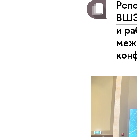
Реп
ВШЭ
и ра
меж
конф