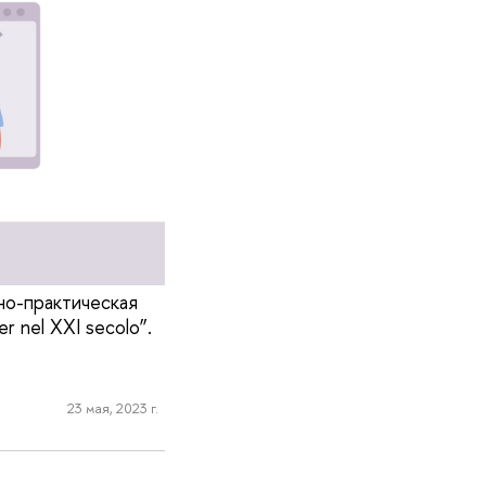
но-практическая
r nel XXI secolo”.
23 мая, 2023 г.