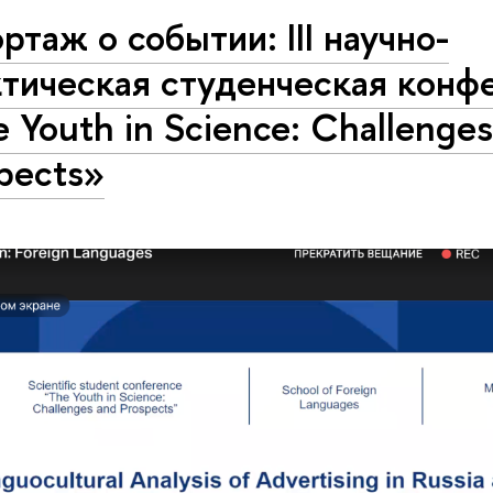
ртаж о событии: III научно-
ктическая студенческая конф
 Youth in Science: Challenge
pects»