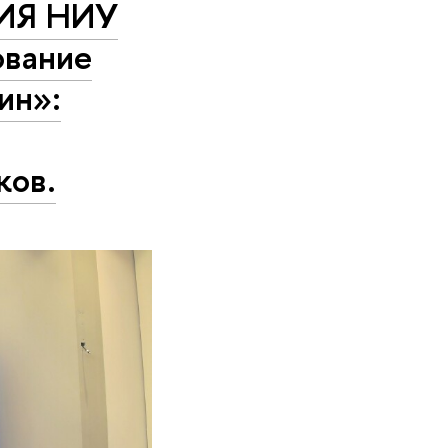
ШИЯ НИУ
ование
ин»:
ков.