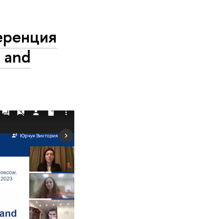
еренция
s and