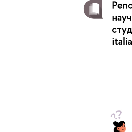
Реп
нау
студ
ital