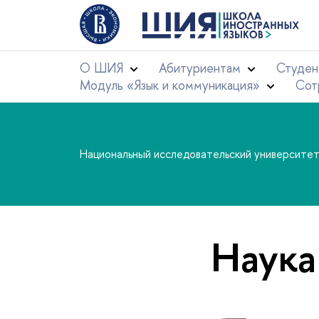
О ШИЯ
Абитуриентам
Студен
Модуль «Язык и коммуникация»
Сот
Национальный исследовательский университе
Наука