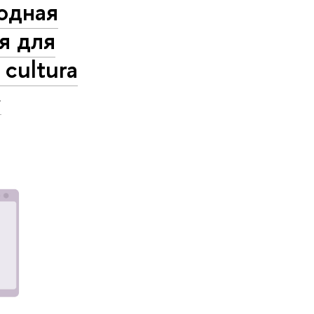
одная
я для
 cultura
»