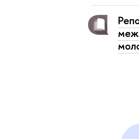
Репо
меж
мол