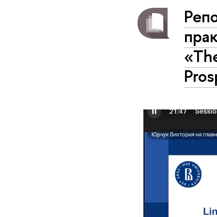
Репо
пра
«The
Pros