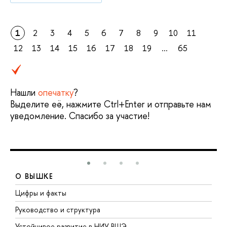
1
2
3
4
5
6
7
8
9
10
11
12
13
14
15
16
17
18
19
...
65
Нашли
опечатку
?
Выделите её, нажмите Ctrl+Enter и отправьте нам
уведомление. Спасибо за участие!
О ВЫШКЕ
Цифры и факты
Л
Руководство и структура
Д
Устойчивое развитие в НИУ ВШЭ
О