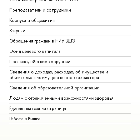
Преподаватели и сотрудники
П
Корпуса и общежития
В
Закупки
П
Обращения граждан в НИУ ВШЭ
А
Фонд целевого капитала
Д
Противодействие коррупции
Ц
Сведения о доходах, расходах, об имуществе и
Б
обязательствах имущественного характера
О
Сведения об образовательной организации
О
Людям с ограниченными возможностями здоровья
Единая платежная страница
Работа в Вышке