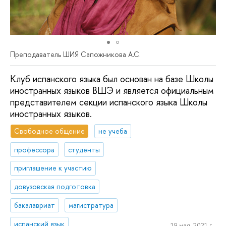
Преподаватель ШИЯ Сапожникова А.С.
Клуб испанского языка был основан на базе Школы
иностранных языков ВШЭ и является официальным
представителем секции испанского языка Школы
иностранных языков.
Свободное общение
не учеба
профессора
студенты
приглашение к участию
довузовская подготовка
бакалавриат
магистратура
испанский язык
19 мая, 2021 г.