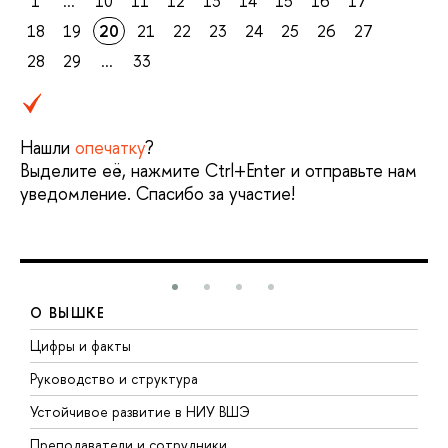
1
...
10
11
12
13
14
15
16
17
18
19
20
21
22
23
24
25
26
27
28
29
...
33
Нашли
опечатку
?
Выделите её, нажмите Ctrl+Enter и отправьте нам
уведомление. Спасибо за участие!
О ВЫШКЕ
Цифры и факты
Л
Руководство и структура
Д
Устойчивое развитие в НИУ ВШЭ
О
Преподаватели и сотрудники
П