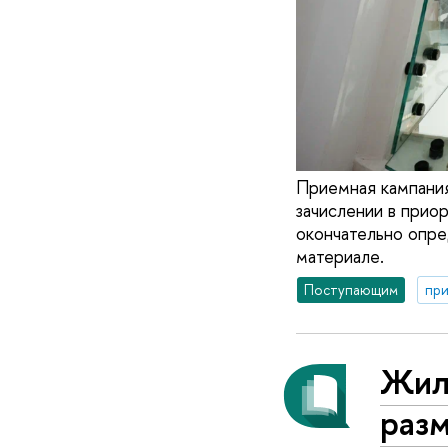
Приемная кампания
зачислении в прио
окончательно опре
материале.
Поступающим
при
Жил
раз