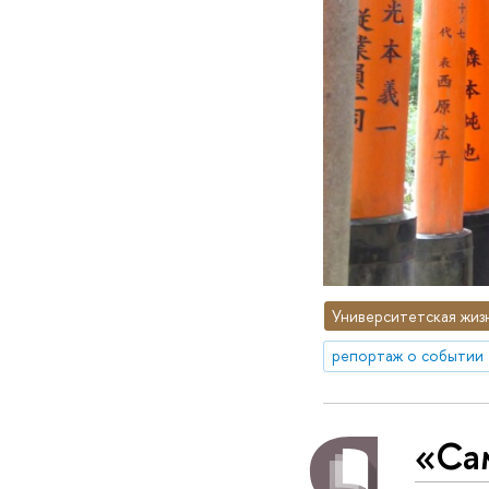
Университетская жиз
репортаж о событии
«Са