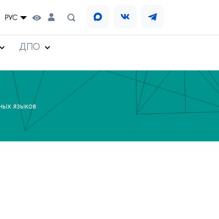
РУС
ДПО
ных языков