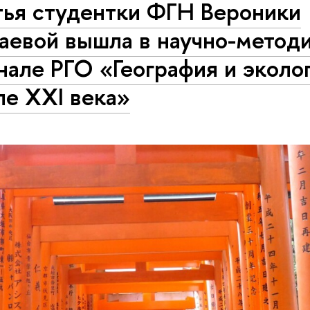
тья студентки ФГН Вероники
аевой вышла в научно-метод
але РГО «География и эколог
ле XXI века»