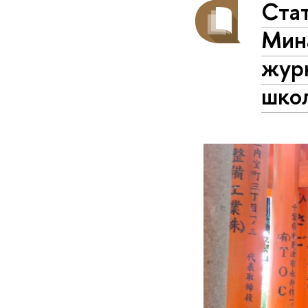
Ста
Мин
журн
шко