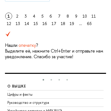
1
2
3
4
5
6
7
8
9
10
11
12
13
14
15
16
17
18
19
...
65
Нашли
опечатку
?
Выделите её, нажмите Ctrl+Enter и отправьте нам
уведомление. Спасибо за участие!
О ВЫШКЕ
Цифры и факты
Л
Руководство и структура
Д
Устойчивое развитие в НИУ ВШЭ
О