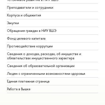
Преподаватели и сотрудники
П
Корпуса и общежития
В
Закупки
П
Обращения граждан в НИУ ВШЭ
А
Фонд целевого капитала
Д
Противодействие коррупции
Ц
Сведения о доходах, расходах, об имуществе и
Б
обязательствах имущественного характера
О
Сведения об образовательной организации
О
Людям с ограниченными возможностями здоровья
Единая платежная страница
Работа в Вышке