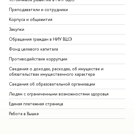
Преподаватели и сотрудники
П
Корпуса и общежития
В
Закупки
П
Обращения граждан в НИУ ВШЭ
А
Фонд целевого капитала
Д
Противодействие коррупции
Ц
Сведения о доходах, расходах, об имуществе и
Б
обязательствах имущественного характера
О
Сведения об образовательной организации
О
Людям с ограниченными возможностями здоровья
Единая платежная страница
Работа в Вышке