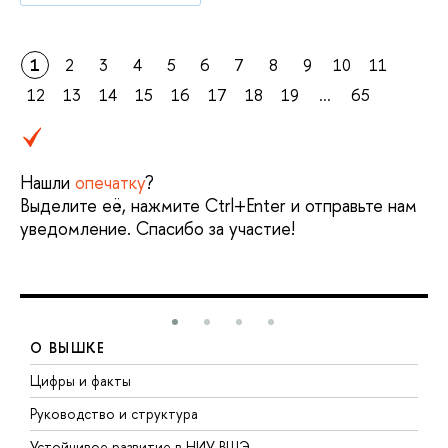
1
2
3
4
5
6
7
8
9
10
11
12
13
14
15
16
17
18
19
...
65
Нашли
опечатку
?
Выделите её, нажмите Ctrl+Enter и отправьте нам
уведомление. Спасибо за участие!
О ВЫШКЕ
Цифры и факты
Л
Руководство и структура
Д
Устойчивое развитие в НИУ ВШЭ
О