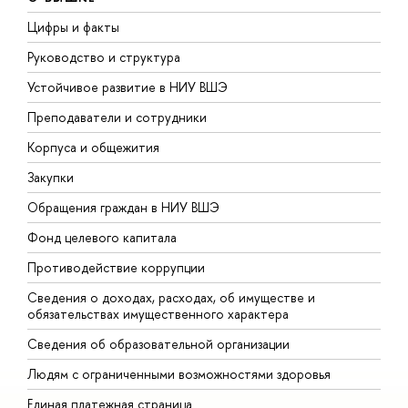
Цифры и факты
Л
Руководство и структура
Д
Устойчивое развитие в НИУ ВШЭ
О
Преподаватели и сотрудники
П
Корпуса и общежития
В
Закупки
П
Обращения граждан в НИУ ВШЭ
А
Фонд целевого капитала
Д
Противодействие коррупции
Ц
Сведения о доходах, расходах, об имуществе и
Б
обязательствах имущественного характера
О
Сведения об образовательной организации
О
Людям с ограниченными возможностями здоровья
Единая платежная страница