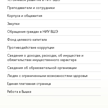
Преподаватели и сотрудники
П
Корпуса и общежития
В
Закупки
П
Обращения граждан в НИУ ВШЭ
А
Фонд целевого капитала
Д
Противодействие коррупции
Ц
Сведения о доходах, расходах, об имуществе и
Б
обязательствах имущественного характера
О
Сведения об образовательной организации
О
Людям с ограниченными возможностями здоровья
Единая платежная страница
Работа в Вышке