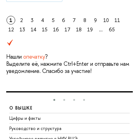
1
2
3
4
5
6
7
8
9
10
11
12
13
14
15
16
17
18
19
...
65
Нашли
опечатку
?
Выделите её, нажмите Ctrl+Enter и отправьте нам
уведомление. Спасибо за участие!
О ВЫШКЕ
Цифры и факты
Л
Руководство и структура
Д
Устойчивое развитие в НИУ ВШЭ
О