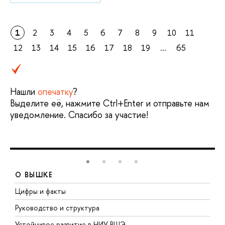
1
2
3
4
5
6
7
8
9
10
11
12
13
14
15
16
17
18
19
...
65
Нашли
опечатку
?
Выделите её, нажмите Ctrl+Enter и отправьте нам
уведомление. Спасибо за участие!
О ВЫШКЕ
Цифры и факты
Л
Руководство и структура
Д
Устойчивое развитие в НИУ ВШЭ
О