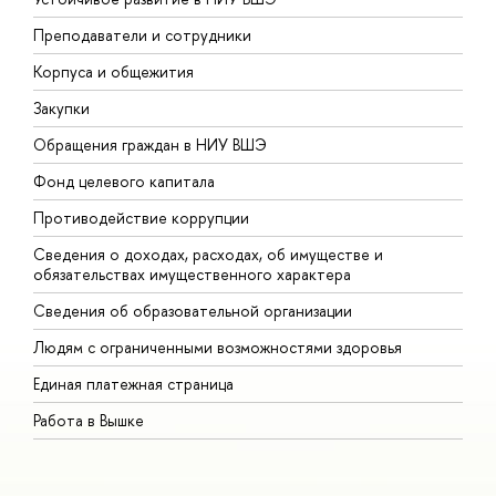
Преподаватели и сотрудники
П
Корпуса и общежития
В
Закупки
П
Обращения граждан в НИУ ВШЭ
А
Фонд целевого капитала
Д
Противодействие коррупции
Ц
Сведения о доходах, расходах, об имуществе и
Б
обязательствах имущественного характера
О
Сведения об образовательной организации
О
Людям с ограниченными возможностями здоровья
Единая платежная страница
Работа в Вышке