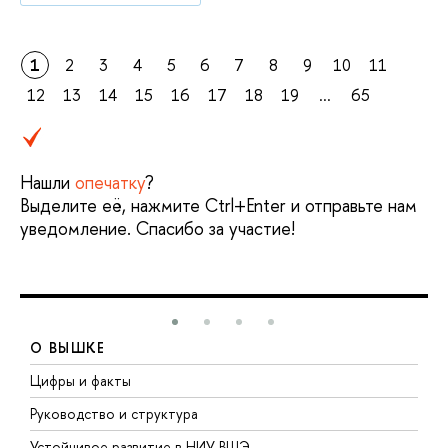
1
2
3
4
5
6
7
8
9
10
11
12
13
14
15
16
17
18
19
...
65
Нашли
опечатку
?
Выделите её, нажмите Ctrl+Enter и отправьте нам
уведомление. Спасибо за участие!
О ВЫШКЕ
Цифры и факты
Л
Руководство и структура
Д
Устойчивое развитие в НИУ ВШЭ
О