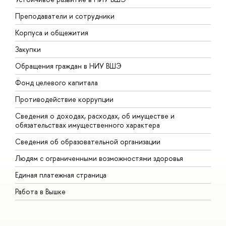
Преподаватели и сотрудники
П
Корпуса и общежития
В
Закупки
П
Обращения граждан в НИУ ВШЭ
А
Фонд целевого капитала
Д
Противодействие коррупции
Ц
Сведения о доходах, расходах, об имуществе и
Б
обязательствах имущественного характера
О
Сведения об образовательной организации
О
Людям с ограниченными возможностями здоровья
Единая платежная страница
Работа в Вышке