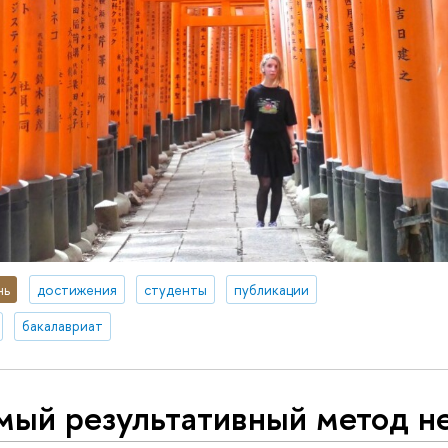
нь
достижения
студенты
публикации
бакалавриат
мый результативный метод н