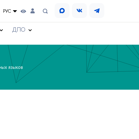
РУС
ДПО
ных языков