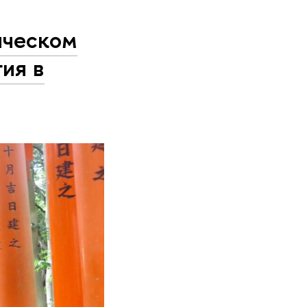
ическом
ия в