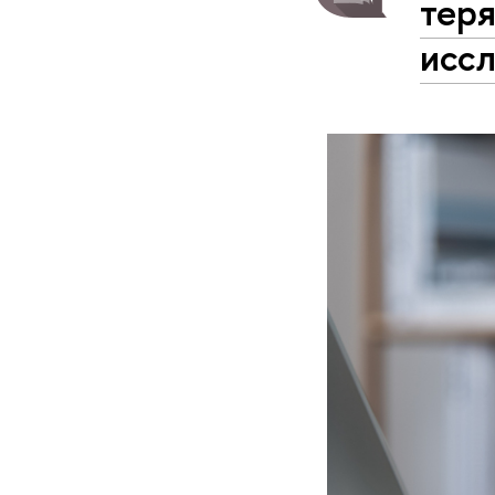
тер
исс