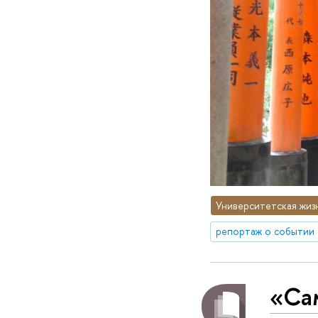
Университетская жиз
репортаж о событии
«Са