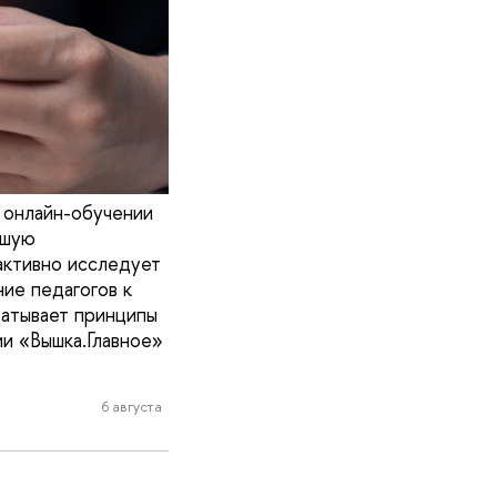
 онлайн-обучении
ьшую
активно исследует
ие педагогов к
батывает принципы
и «Вышка.Главное»
6 августа