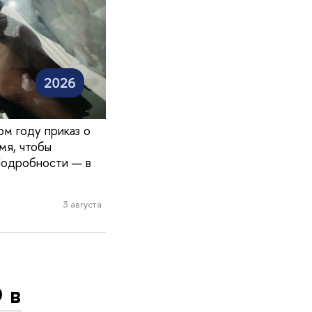
ом году приказ о
мя, чтобы
Подробности — в
3 августа
 в