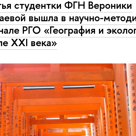
тья студентки ФГН Вероники
аевой вышла в научно-метод
але РГО «География и эколог
ле XXI века»