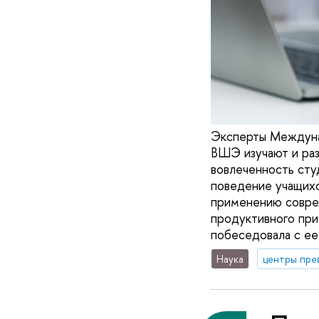
Эксперты Междуна
ВШЭ изучают и ра
вовлеченность сту
поведение учащихс
применению соврем
продуктивного при
побеседовала с ее
Наука
центры пре