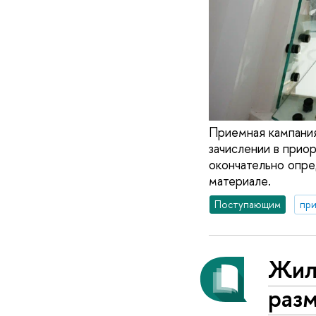
Приемная кампания
зачислении в прио
окончательно опре
материале.
Поступающим
при
Жил
раз