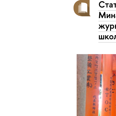
Ста
Мин
журн
шко