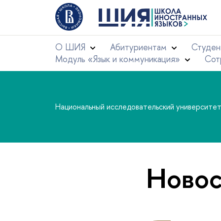
О ШИЯ
Абитуриентам
Студен
Модуль «Язык и коммуникация»
Сот
Национальный исследовательский университе
Новос