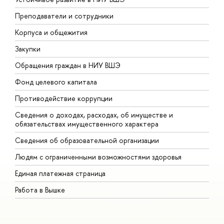
Преподаватели и сотрудники
П
Корпуса и общежития
В
Закупки
П
Обращения граждан в НИУ ВШЭ
А
Фонд целевого капитала
Д
Противодействие коррупции
Ц
Сведения о доходах, расходах, об имуществе и
Б
обязательствах имущественного характера
О
Сведения об образовательной организации
О
Людям с ограниченными возможностями здоровья
Единая платежная страница
Работа в Вышке