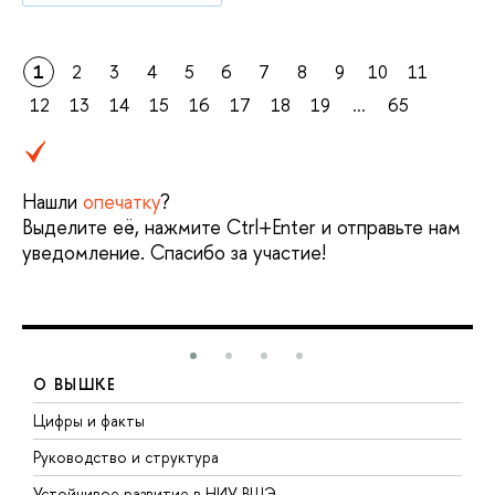
1
2
3
4
5
6
7
8
9
10
11
12
13
14
15
16
17
18
19
...
65
Нашли
опечатку
?
Выделите её, нажмите Ctrl+Enter и отправьте нам
уведомление. Спасибо за участие!
О ВЫШКЕ
Цифры и факты
Л
Руководство и структура
Д
Устойчивое развитие в НИУ ВШЭ
О