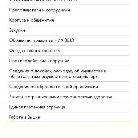
Преподаватели и сотрудники
П
Корпуса и общежития
В
Закупки
П
Обращения граждан в НИУ ВШЭ
А
Фонд целевого капитала
Д
Противодействие коррупции
Ц
Сведения о доходах, расходах, об имуществе и
Б
обязательствах имущественного характера
О
Сведения об образовательной организации
О
Людям с ограниченными возможностями здоровья
Единая платежная страница
Работа в Вышке