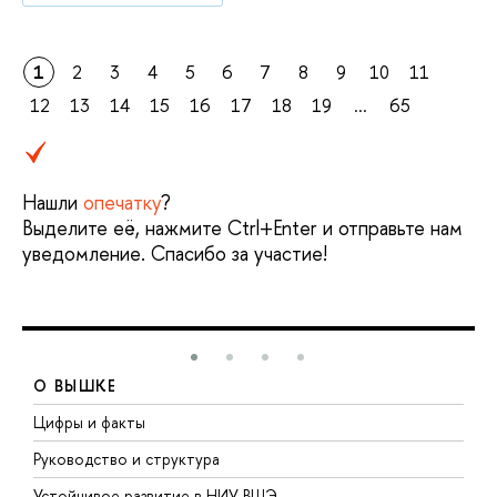
1
2
3
4
5
6
7
8
9
10
11
12
13
14
15
16
17
18
19
...
65
Нашли
опечатку
?
Выделите её, нажмите Ctrl+Enter и отправьте нам
уведомление. Спасибо за участие!
О ВЫШКЕ
Цифры и факты
Л
Руководство и структура
Д
Устойчивое развитие в НИУ ВШЭ
О