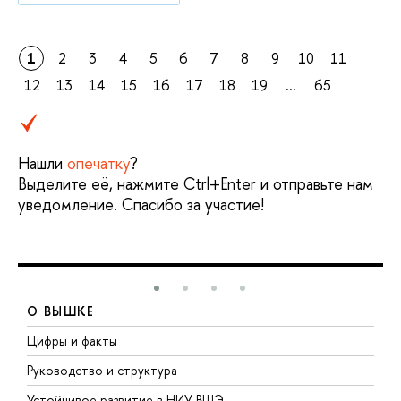
1
2
3
4
5
6
7
8
9
10
11
12
13
14
15
16
17
18
19
...
65
Нашли
опечатку
?
Выделите её, нажмите Ctrl+Enter и отправьте нам
уведомление. Спасибо за участие!
О ВЫШКЕ
Цифры и факты
Л
Руководство и структура
Д
Устойчивое развитие в НИУ ВШЭ
О