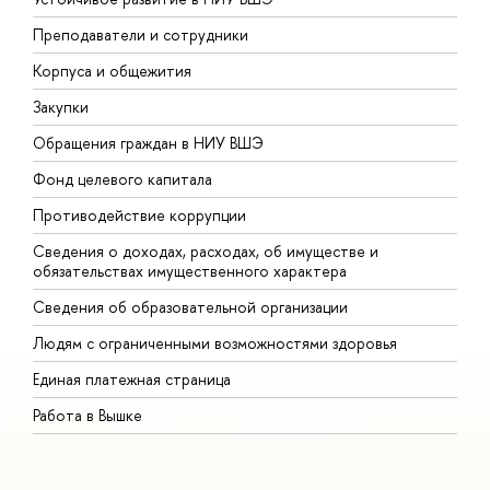
Преподаватели и сотрудники
П
Корпуса и общежития
В
Закупки
П
Обращения граждан в НИУ ВШЭ
А
Фонд целевого капитала
Д
Противодействие коррупции
Ц
Сведения о доходах, расходах, об имуществе и
Б
обязательствах имущественного характера
О
Сведения об образовательной организации
О
Людям с ограниченными возможностями здоровья
Единая платежная страница
Работа в Вышке