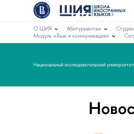
О ШИЯ
Абитуриентам
Студен
Модуль «Язык и коммуникация»
Сот
Национальный исследовательский университе
Новос