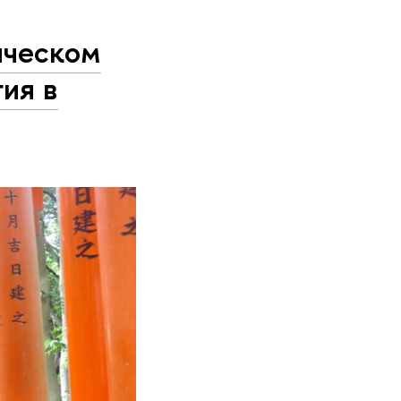
ическом
ия в