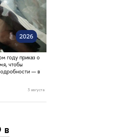
ом году приказ о
мя, чтобы
Подробности — в
3 августа
 в