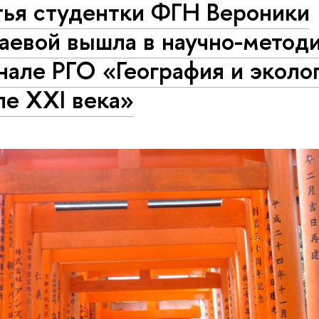
тья студентки ФГН Вероники
аевой вышла в научно-метод
але РГО «География и эколог
ле XXI века»