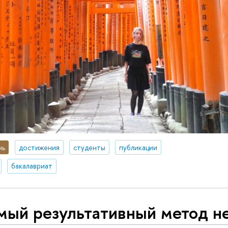
нь
достижения
студенты
публикации
бакалавриат
мый результативный метод н