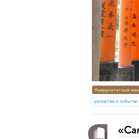
Университетская жиз
репортаж о событии
«Са