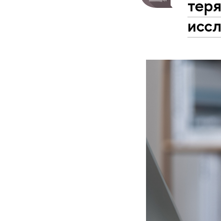
тер
исс