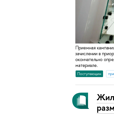
Приемная кампания
зачислении в прио
окончательно опре
материале.
Поступающим
при
Жил
раз