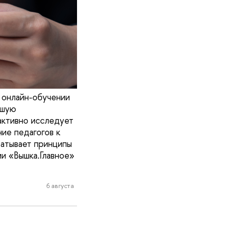
 онлайн-обучении
ьшую
активно исследует
ие педагогов к
батывает принципы
и «Вышка.Главное»
6 августа