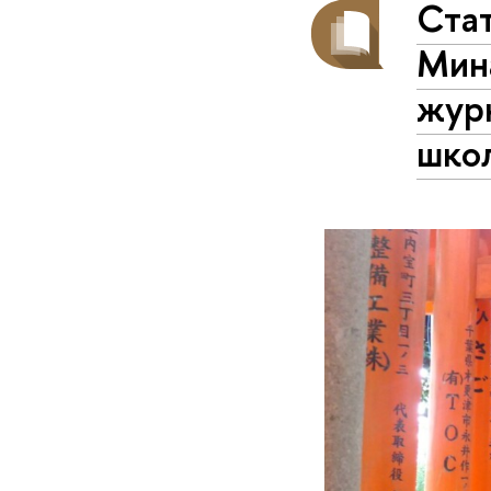
Ста
Мин
журн
шко