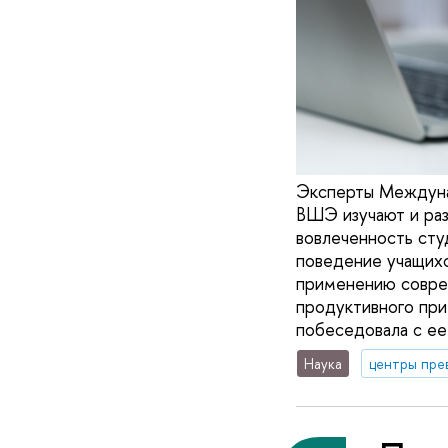
Эксперты Междуна
ВШЭ изучают и ра
вовлеченность сту
поведение учащихс
применению соврем
продуктивного при
побеседовала с ее
Наука
центры пре