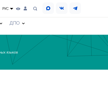
РУС
ДПО
ных языков