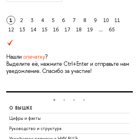
1
2
3
4
5
6
7
8
9
10
11
12
13
14
15
16
17
18
19
...
65
Нашли
опечатку
?
Выделите её, нажмите Ctrl+Enter и отправьте нам
уведомление. Спасибо за участие!
О ВЫШКЕ
Цифры и факты
Л
Руководство и структура
Д
Устойчивое развитие в НИУ ВШЭ
О