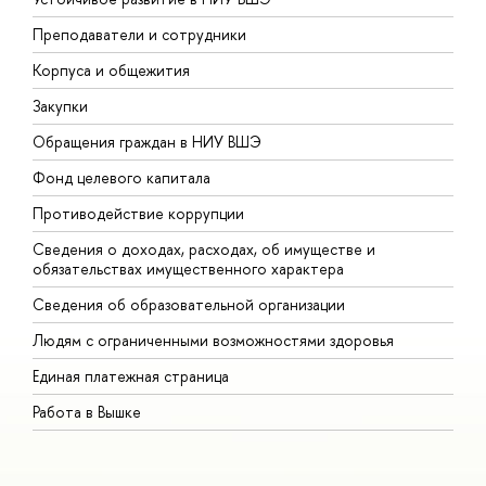
Преподаватели и сотрудники
П
Корпуса и общежития
В
Закупки
П
Обращения граждан в НИУ ВШЭ
А
Фонд целевого капитала
Д
Противодействие коррупции
Ц
Сведения о доходах, расходах, об имуществе и
Б
обязательствах имущественного характера
О
Сведения об образовательной организации
О
Людям с ограниченными возможностями здоровья
Единая платежная страница
Работа в Вышке