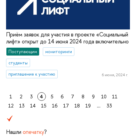
Приём заявок для участия в проекте «Социальный
лифт» открыт до 14 июня 2024 года включительно
Поступающим
мониторинги
студенты
приглашение к участию
6 июня, 2024 г.
1
2
3
4
5
6
7
8
9
10
11
12
13
14
15
16
17
18
19
...
33
Нашли
опечатку
?