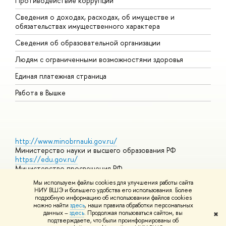
Противодействие коррупции
Ц
Сведения о доходах, расходах, об имуществе и
Б
обязательствах имущественного характера
О
Сведения об образовательной организации
О
Людям с ограниченными возможностями здоровья
Единая платежная страница
Работа в Вышке
http://www.minobrnauki.gov.ru/
Министерство науки и высшего образования РФ
https://edu.gov.ru/
Министерство просвещения РФ
https://elearning.hse.ru/mooc
Мы используем файлы cookies для улучшения работы сайта
Массовые открытые онлайн-курсы
НИУ ВШЭ и большего удобства его использования. Более
подробную информацию об использовании файлов cookies
можно найти
здесь
, наши правила обработки персональных
данных –
здесь
. Продолжая пользоваться сайтом, вы
✖
© НИУ ВШЭ 1993–2026
Адреса и контакты
Условия
подтверждаете, что были проинформированы об
использования материалов
Политика конфиденциальности
Карта