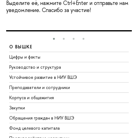
Выделите её, нажмите Ctrl+Enter и отправьте нам
уведомление. Спасибо за участие!
О ВЫШКЕ
Цифры и факты
Л
Руководство и структура
Д
Устойчивое развитие в НИУ ВШЭ
О
Преподаватели и сотрудники
П
Корпуса и общежития
В
Закупки
П
Обращения граждан в НИУ ВШЭ
А
Фонд целевого капитала
Д