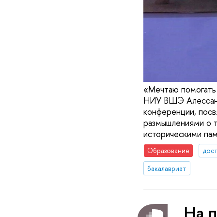
«Мечтаю помогать 
НИУ ВШЭ Алессанд
конференции, пос
размышлениями о т
историческими па
Образование
дос
бакалавриат
На 