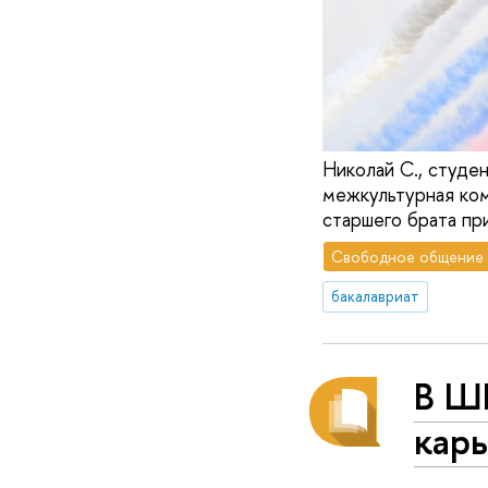
Николай С., студе
межкультурная ко
старшего брата при
Свободное общение
бакалавриат
В Ш
кар