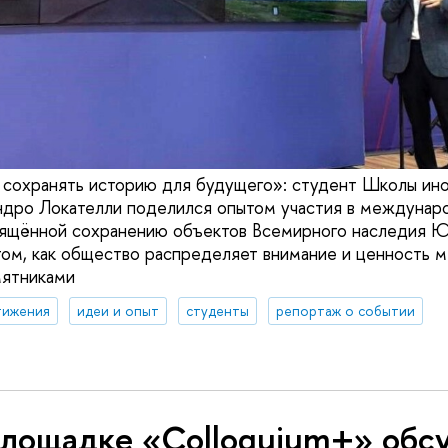
сохранять историю для будущего»: студент Школы ино
ро Локателли поделился опытом участия в междунар
вящённой сохранению объектов Всемирного наследия 
ом, как общество распределяет внимание и ценность 
мятниками
тижения
идеи и опыт
студенты
репортаж о событии
площадке «Colloquium+» обс