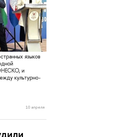
странных языков
одной
ЮНЕСКО, и
между культурно-
10 апреля
удили