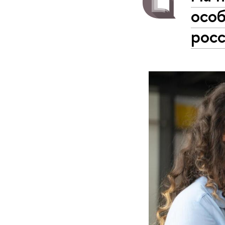
особ
рос