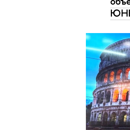
объ
ЮН