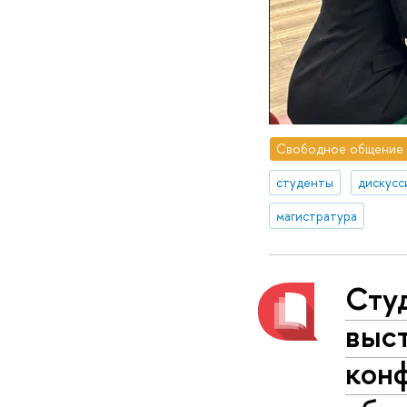
Свободное общение
студенты
дискусс
магистратура
Сту
выс
кон