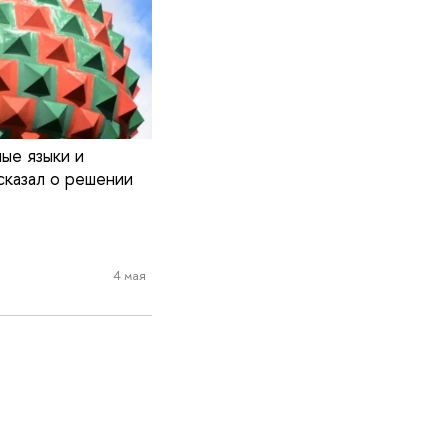
ые языки и
казал о решении
4 мая