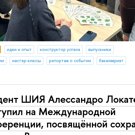
идеи и опыт
конструктор успеха
выпускники
ии
мастер-классы
репортаж о событии
бакалавриат
дент ШИЯ Алессандро Локат
тупил на Международной
ференции, посвящённой сохр