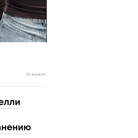
15 апреля
елли
анению